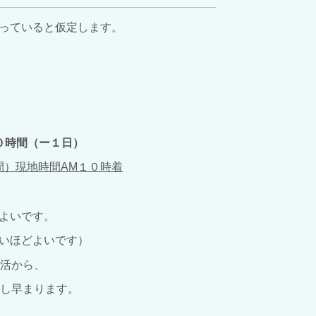
っていると仮定します。
０時間（ー１日）
間）現地時間AM１０時着
よいです。
いほどよいです）
生活から、
少し早まります。