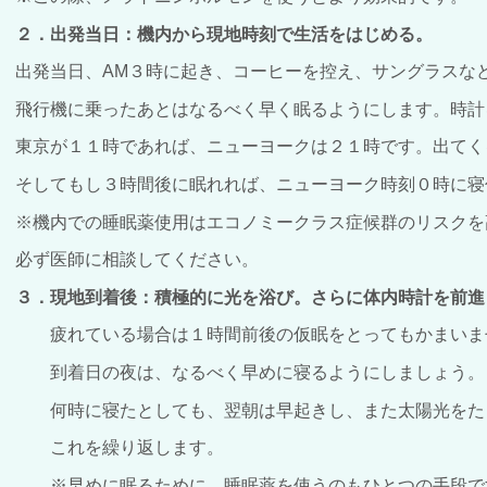
２．出発当日：機内から現地時刻で生活をはじめる。
出発当日、AM３時に起き、コーヒーを控え、サングラスな
飛行機に乗ったあとはなるべく早く眠るようにします。時計
東京が１１時であれば、ニューヨークは２１時です。出てく
そしてもし３時間後に眠れれば、ニューヨーク時刻０時に寝
※機内での睡眠薬使用はエコノミークラス症候群のリスクを
必ず医師に相談してください。
３．現地到着後：積極的に光を浴び。さらに体内時計を前進
疲れている場合は１時間前後の仮眠をとってもかまいま
到着日の夜は、なるべく早めに寝るようにしましょう。
何時に寝たとしても、翌朝は早起きし、また太陽光をた
これを繰り返します。
※早めに眠るために、睡眠薬を使うのもひとつの手