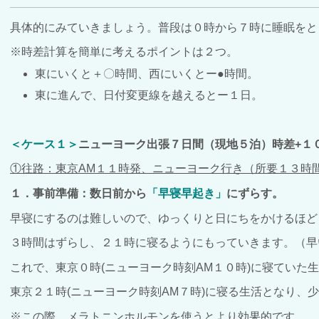
具体的にみていきましょう。普段は０時から７時に睡眠をと
※時差計算を簡単に考えるポイントは２つ。
東にいくと＋〇時間、西にいくとー●時間。
東に進んで、日付変更線を越えるとー１日。
＜ケース１＞
ニューヨーク出張７日間（現地５泊）時差+１
①往路：東京AM
１１時発、ニューヨーク行き（所要１３時
１．事前準備：数日前から
「早寝早起き」
にずらす。
早寝にするのは難しいので、ゆっくりと日にちをかけるほど
３時間はずらし、２１時に寝るようにもっていきます。（早
これで、東京０時(ニューヨーク時刻AM１０時)に寝ていた
東京２１時(ニューヨーク時刻AM７時)に寝る生活となり、
※この際、メラトニンホルモンを使うとより効果的です。