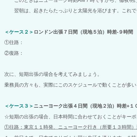
このときはニューヨーク時刻AM７時ですから、徹夜明け
翌朝は、起きたらたっぷりと太陽光を浴びます。これで
＜ケース２＞
ロンドン出張７日間（現地５泊）時差-９時間
①往路：
②復路：
次に、短期出張の場合を考えてみましょう。
乗務員の方々も、実際にこのスケジュールで動くことが多い
＜ケース３＞
ニューヨーク出張４日間（現地２泊）時差+１
☆短期の出張の場合、日本時間に合わせておくことがキーポ
①往路：東京１１時発、ニューヨーク行き（所要１３時間）